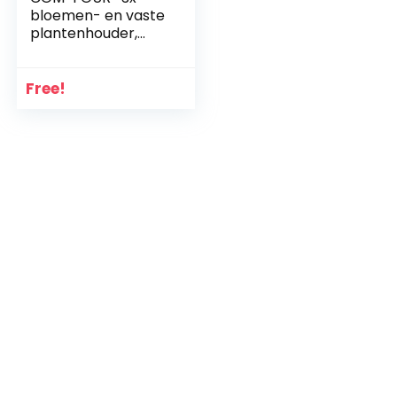
bloemen- en vaste
plantenhouder,
voor bloemen,
ranken en vaste
planten, halfrond
Free!