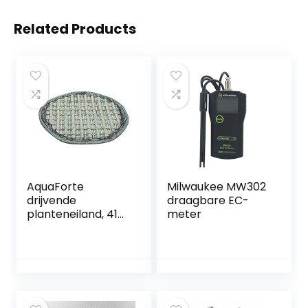
Related Products
AquaForte
Milwaukee MW302
drijvende
draagbare EC-
planteneiland, 41
meter
cm, rond, geschikt
voor 10 jonge
planten