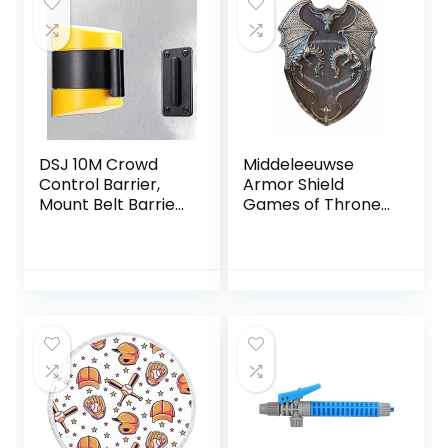
DSJ 10M Crowd
Middeleeuwse
Control Barrier,
Armor Shield
Mount Belt Barrier,
Games of Thrones
Crowd Control Lint,
Dragon Wood
Touw Partitie voor
Viking Shield,
Gids, Intrekbare
middeleeuwse
Touw Barrière Met
Viking Dragon
Abs Case
Shield 28 Inch
Home Decor
Shield, Muur Decor
Hout Shield Zilver