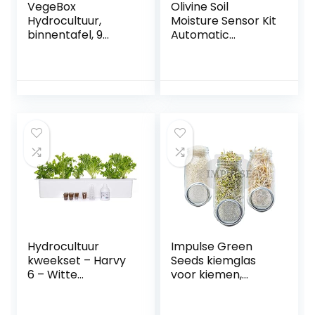
VegeBox
Olivine Soil
Hydrocultuur,
Moisture Sensor Kit
binnentafel, 9
Automatic
planten,
Watering System
intelligente
Manager with
verlichting met
Water Pump for
timer, voor het
DIY Kit EK1915
kweken van je
eigen kruiden,
groenten enz. in je
huis het hele jaar
door. (wit)
Hydrocultuur
Impulse Green
kweekset – Harvy
Seeds kiemglas
6 – Witte
voor kiemen,
hydrocultuur set
kiemglas met
met zes slots voor
deksel, standaard,