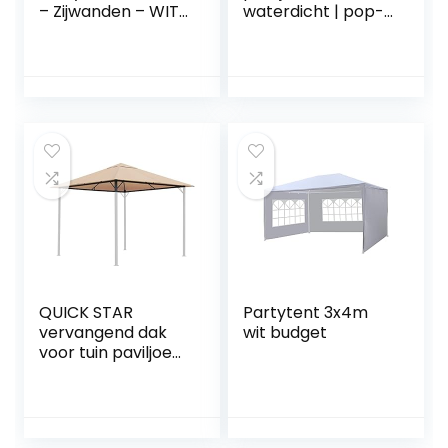
– Zijwanden – WIT
waterdicht | pop-
– paviljoen
up | incl. tas | UV-
feesttent biertent
bescherming 50+ |
– constructie met
vouwpaviljoen
extra dikke palen
tuintent partytent
buizenstangen –
| GROEN
compleet
afsluitbaar
QUICK STAR
Partytent 3x4m
vervangend dak
wit budget
voor tuin paviljoen
3x3m zand antiek
paviljoendak
reserveovertrek