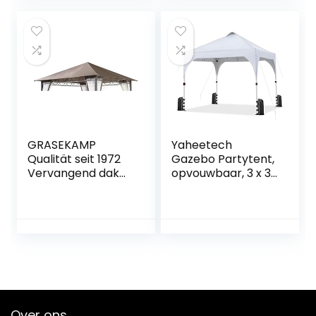
GRASEKAMP
Yaheetech
Qualität seit 1972
Gazebo Partytent,
Vervangend dak
opvouwbaar, 3 x 3
3x3m stijl paviljoen
m, waterdicht, in
taupe dekzeil
hoogte
overtrek
verstelbaar,
tuinpaviljoen
draagtas met 2
wielen
Over ons