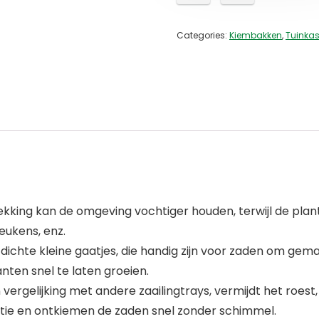
Categories:
Kiembakken
,
Tuinka
kking kan de omgeving vochtiger houden, terwijl de plant
eukens, enz.
 dichte kleine gaatjes, die handig zijn voor zaden om gem
ten snel te laten groeien.
n vergelijking met andere zaailingtrays, vermijdt het roes
ëntie en ontkiemen de zaden snel zonder schimmel.