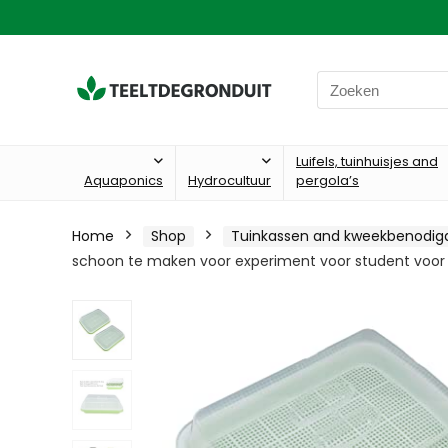
Search
for:
Luifels, tuinhuisjes and
Aquaponics
Hydrocultuur
pergola’s
Home
Shop
Tuinkassen and kweekbenodi
schoon te maken voor experiment voor student voor 