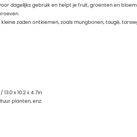
oor dagelijks gebruik en helpt je fruit, groenten en bloem
proeven.
e kleine zaden ontkiemen, zoals mungbonen, taugé, tarweg
3.0 x 10.2 x 4.7in
tuur planten, enz.