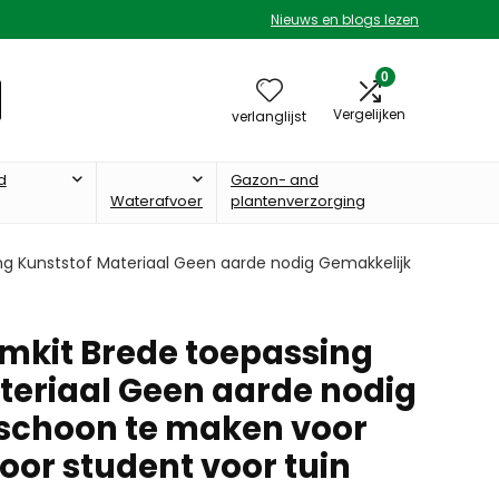
Nieuws en blogs lezen
0
Vergelijken
verlanglijst
d
Gazon- and
Waterafvoer
plantenverzorging
ng Kunststof Materiaal Geen aarde nodig Gemakkelijk
mkit Brede toepassing
teriaal Geen aarde nodig
schoon te maken voor
oor student voor tuin