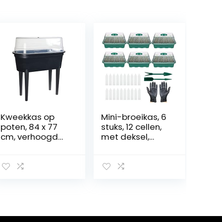
Kweekkas op
Mini-broeikas, 6
poten, 84 x 77
stuks, 12 cellen,
cm, verhoogd
met deksel,
bed met deksel
instelbare
voor broeikas,
temperatuur,
kweekhulp,
kamerbroeikas,
plantenbak,
set, voor
afdekhoes
plantengroei en
zaadkieming