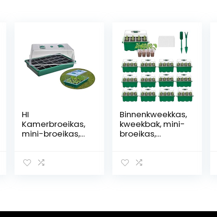
HI
Binnenkweekkas,
Kamerbroeikas,
kweekbak, mini-
mini-broeikas,
broeikas,
kweekkas,
vensterbank set,
plantenpotten,
voor zaailingen
kweekbed
en het
ontkiemen van
planten (12
stuks)