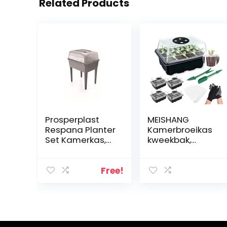
Related Products
Prosperplast
MEISHANG
Respana Planter
Kamerbroeikas
Set Kamerkas,
kweekbak,
kweekschaal
kunststof
Greenhouse
kweekschalen,
(grijs)
accessoires
Free!
zaailingen,
plantenkweeksc
halen, kweekset,
broeikas, kas
kweekschaal