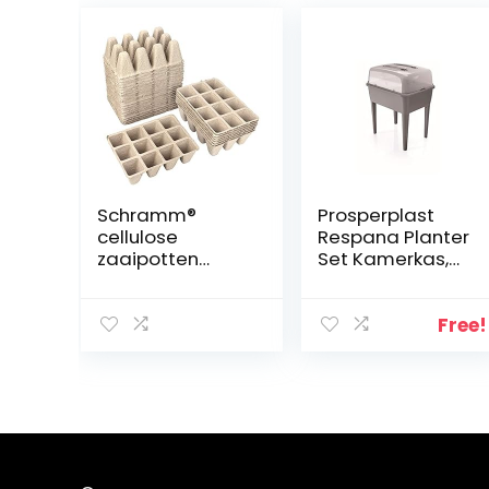
Schramm®
Prosperplast
cellulose
Respana Planter
zaaipotten
Set Kamerkas,
hoogte 5 cm
kweekschaal
voor 144, 240 of
Greenhouse
360 planten
(grijs)
Free!
biologisch
afbreekbare
plantpot,
Aantal:360
Stück