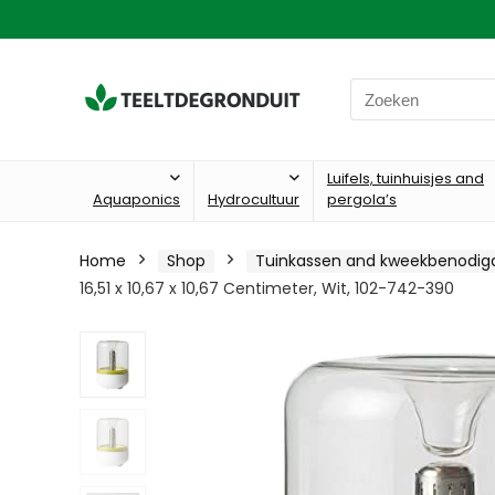
Search
for:
Luifels, tuinhuisjes and
Aquaponics
Hydrocultuur
pergola’s
Home
Shop
Tuinkassen and kweekbenodi
‎16,51 x 10,67 x 10,67 Centimeter, Wit, 102-742-390