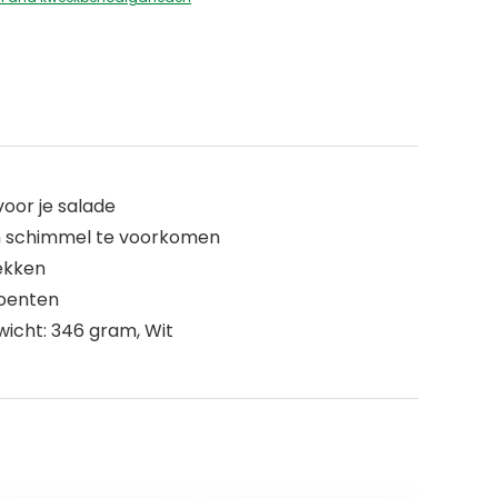
oor je salade
en schimmel te voorkomen
lekken
roenten
ewicht: 346 gram, Wit