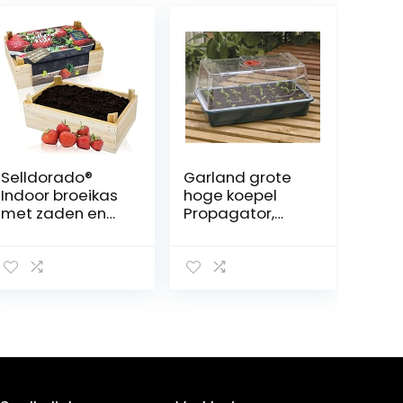
Selldorado®
Garland grote
Indoor broeikas
hoge koepel
met zaden en
Propagator,
kweekgrond –
Groen, 37x22x19
mini broeikas
cm
voor aardbeien
–
kweekset/zaad
bak voor
kinderen en
volwassenen
(Aardbei)