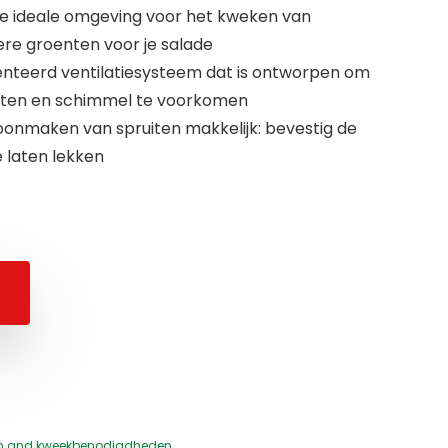
e ideale omgeving voor het kweken van
ere groenten voor je salade
enteerd ventilatiesysteem dat is ontworpen om
oten en schimmel te voorkomen
onmaken van spruiten makkelijk: bevestig de
e laten lekken
n and kweekbenodigdheden