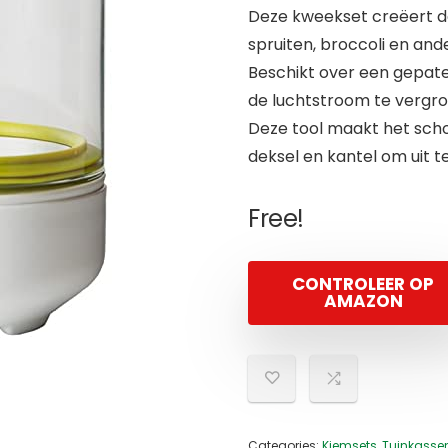
Deze kweekset creëert d
spruiten, broccoli en and
Beschikt over een gepat
de luchtstroom te vergr
Deze tool maakt het scho
deksel en kantel om uit t
Free!
CONTROLEER OP
AMAZON
Categories:
Kiemsets
,
Tuinkasse