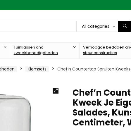
All categories
Tuinkassen and
Verhoogde beddden an
kweekbenodigdheden
steunconstructies
gdheden
Kiemsets
Chef’n Countertop Spruiten Kweekse
Chef’n Count
Kweek Je Eig
Salades, Kunst
Centimeter, 