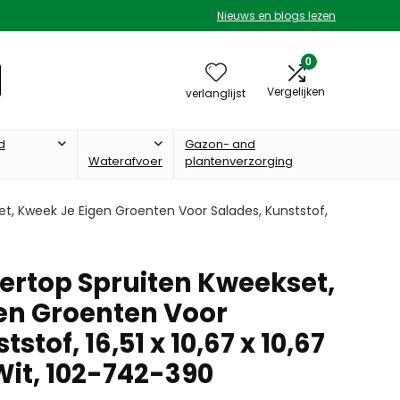
Nieuws en blogs lezen
0
Vergelijken
verlanglijst
d
Gazon- and
Waterafvoer
plantenverzorging
t, Kweek Je Eigen Groenten Voor Salades, Kunststof,
ertop Spruiten Kweekset,
en Groenten Voor
stof, ‎16,51 x 10,67 x 10,67
Wit, 102-742-390