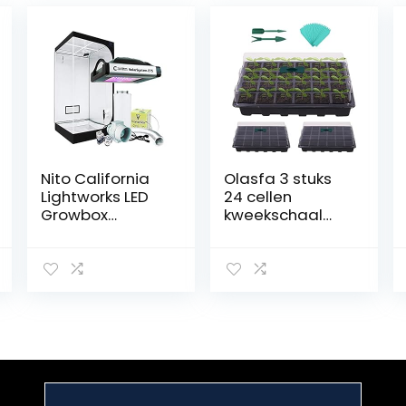
Nito California
Olasfa 3 stuks
Lightworks LED
24 cellen
Growbox
kweekschaal
complete set
kas kas
tent 100 x 100 x
kweekbak
200 cm Hesi,
kweekset met
afvoerlucht en
deksel en
actieve
ventilatiegaten
koolfilter (275
plantenetikette
zonnesysteem)
n voor huis tuin
balkon planten
kweken