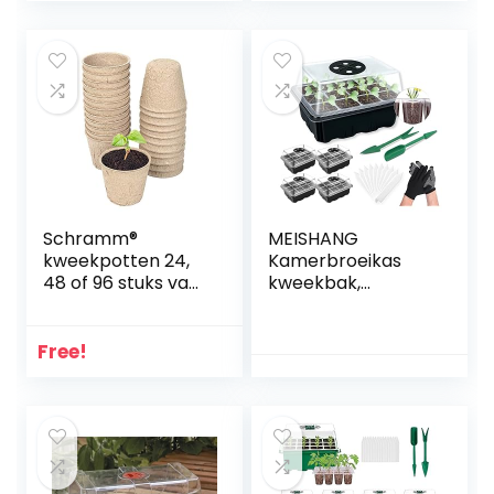
Binnen
Hydrocultuur
Systeem
Schramm®
MEISHANG
kweekpotten 24,
Kamerbroeikas
48 of 96 stuks van
kweekbak,
cellulose rond 6
kunststof
cm biologisch
kweekschalen,
afbreekbare
accessoires
Free!
kweekpotten
zaailingen,
zaaipotten
plantenkweeksch
vezelpot (24)
alen, kweekset,
broeikas, kas
kweekschaal