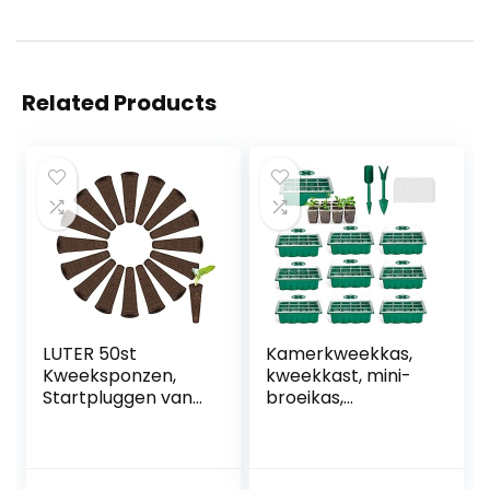
Related Products
LUTER 50st
Kamerkweekkas,
Kweeksponzen,
kweekkast, mini-
Startpluggen van
broeikas,
Zaad voor Planten
vensterbank set,
Pods Sponzen
voor zaailingen en
Zaad Starter
plantenkieming (10
Pluggen voor
stuks)