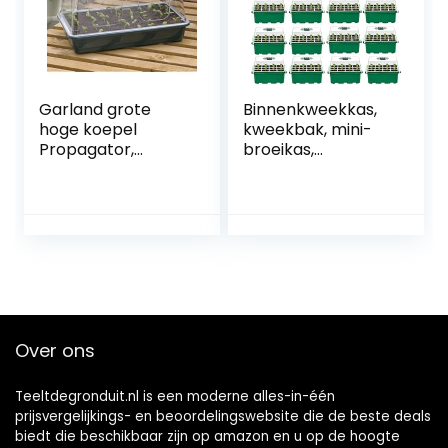
Garland grote
Binnenkweekkas,
hoge koepel
kweekbak, mini-
Propagator,
broeikas,
Groen, 37x22x19
vensterbank set,
cm
voor zaailingen en
het ontkiemen van
planten (12 stuks)
Over ons
Teeltdegronduit.nl is een moderne alles-in-één
prijsvergelijkings- en beoordelingswebsite die de beste deals
biedt die beschikbaar zijn op amazon en u op de hoogte