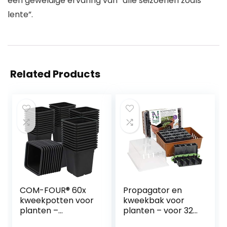
een geweldige ervaring van “alle seizoenen zoals
lente”.
Related Products
COM-FOUR® 60x
Propagator en
kweekpotten voor
kweekbak voor
planten –
planten – voor 32
plantenpotten
planten – minikas