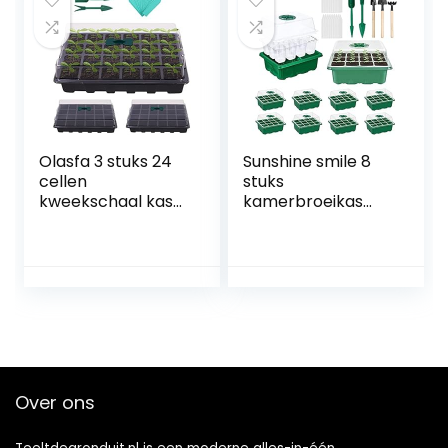
Olasfa 3 stuks 24
Sunshine smile 8
cellen
stuks
kweekschaal kas
kamerbroeikas
kas kweekbak
kweekbak, 25
kweekset met
accessoires,
deksel en
kweekschaal van
ventilatiegaten
kunststof, mini-
plantenetiketten
broeikas,
voor huis tuin
kweekset
balkon planten
kweken
Over ons