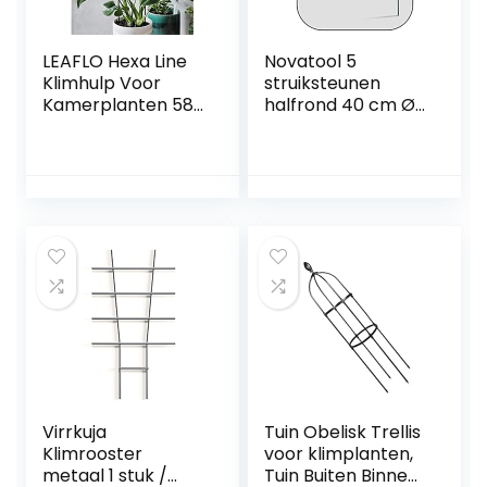
LEAFLO Hexa Line
Novatool 5
Klimhulp Voor
struiksteunen
Kamerplanten 58
halfrond 40 cm Ø
Cm, Metaal –
50 cm hoog
Plantensteun –
groene
Trellis –
plantenhouder
Bloementrellis,
plantensteun
Interieurdecoratie,
klimhulp
Voor
struikhouder
Plantenliefhebber
rozensteun
s
Virrkuja
Tuin Obelisk Trellis
Klimrooster
voor klimplanten,
metaal 1 stuk /
Tuin Buiten Binnen