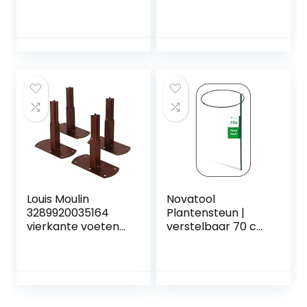
klimhulp voor
Potplanten
klimplanten /
Ondersteuning,
klimhulp tomaten
Klimmen
– 24 x 42 cm –
Wijnstokken en
onmisbare
bloemenstandaar
tuinaccessoires –
ds Verticale
voor tuin- en
tuinkunst,
kamerplanten
wijnstokken Rozen
zoals Monstera
Planten Klimrek
(vensterblad) en
klimop
Louis Moulin
Novatool
3289920035164
Plantensteun |
vierkante voeten
verstelbaar 70 cm
om te schroeven,
| Plantenhouder
bevestigingsacces
Bloemenhouder
soires, ijzer antiek,
Ranggroei
13 x 6 x 14 cm
Bushsteun
Plantensteun