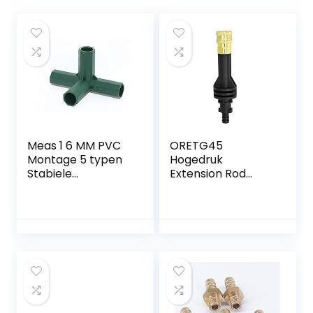
Meas 1 6 MM PVC
ORETG45
Montage 5 typen
Hogedruk
Stabiele
Extension Rod
ondersteuning
Adapter, Cleaning
Heavy Duty
Tool Extension Rod
Greenhouse
Adapter voor W-
Frame Building
orx WG629E
Connector (Color :
WG630 WU629
E)
WG644 Hydroshot
Wash Auto