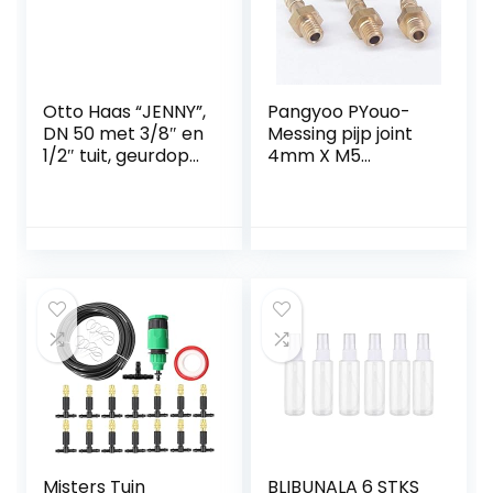
Otto Haas “JENNY”,
Pangyoo PYouo-
DN 50 met 3/8″ en
Messing pijp joint
1/2″ tuit, geurdop
4mm X M5
en
Metrische
terugslagbeveiligin
Mannelijke Draad
g, DIN 4102-B2.
Messing Koppeling
Geschikt voor
Splicer Connector
DN50 (mof), grijs
Montage Voor
Brandstof Gas
Water,5 stks, Dik
materiaal
Misters Tuin
BLIBUNALA 6 STKS