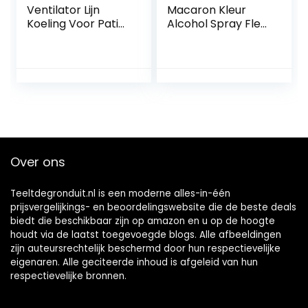
Ventilator Lijn
Macaron Kleur
Koeling Voor Patio
Alcohol Spray Fles
Systeem 16.4FT
Reizen Split Fles
Outdoor Fogging
Spray Fles 100ML
Pijpen Trailer
Tuin Slang Houders
Accessoires Voor
(Wit, One Size)
Binnen
Over ons
Teeltdegronduit.nl is een moderne alles-in-één
prijsvergelijkings- en beoordelingswebsite die de beste deals
biedt die beschikbaar zijn op amazon en u op de hoogte
houdt via de laatst toegevoegde blogs. Alle afbeeldingen
zijn auteursrechtelijk beschermd door hun respectievelijke
eigenaren. Alle geciteerde inhoud is afgeleid van hun
respectievelijke bronnen.