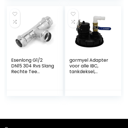
pasvorm
vaatwasconnecto
r riool
verchroomde
accessoires
snapadapter
Esenlong G1/2
gormyel Adapter
DN15 304 Rvs Slang
voor alle IBC,
Rechte Tee
tankdeksel,
Connector
aansluiting op
Adapter
tonnen met 90°
Waterleiding
ellebogen
Fittings