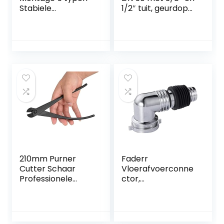
Stabiele
1/2″ tuit, geurdop
ondersteuning
en
Heavy Duty
terugslagbeveiligin
Greenhouse
g, DIN 4102-B2.
Frame Building
Geschikt voor
Connector (Color :
DN50 (mof), grijs
E)
210mm Purner
Faderr
Cutter Schaar
Vloerafvoerconne
Professionele
ctor,
Grade Mangaan
vloerafvoergewric
Staallegering Wire
ht wasmachine
Cutters Bonsai
speciale elleboog
Gereedschap
universele