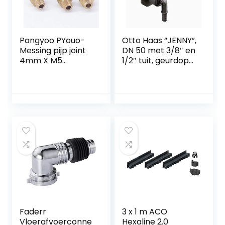
Pangyoo PYouo-
Otto Haas “JENNY”,
Messing pijp joint
DN 50 met 3/8″ en
4mm X M5
1/2″ tuit, geurdop
Metrische
en
Mannelijke Draad
terugslagbeveiligin
Messing Koppeling
g, DIN 4102-B2.
Splicer Connector
Geschikt voor
Montage Voor
DN50 (mof), grijs
Brandstof Gas
Water,5 stks, Dik
materiaal
Faderr
3 x 1 m ACO
Vloerafvoerconne
Hexaline 2.0