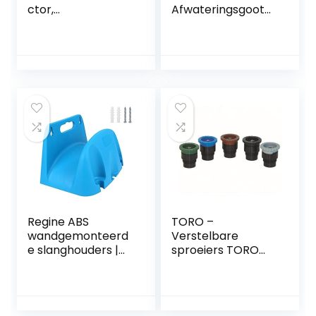
ctor,
Afwateringsgoot
vloerafvoergewric
sleufopzetstuk
ht wasmachine
kunststof afvoer
speciale elleboog
verticale goot
universele
terrasgoot
pasvorm
vaatwasconnecto
r riool
verchroomde
accessoires
snapadapter
Regine ABS
TORO –
wandgemonteerd
Verstelbare
e slanghouders |
sproeiers TORO
Lichtgewicht
570 – T VAN 15
tuinslanghouders –
zwart 4,6 m bereik
Lichtgewicht
stabiele